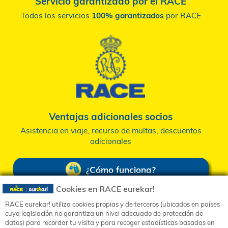
apoyándote, resolviendo tus dudas y garantizand
calidad
Tienes prioridad
Sin colas, sin tiempos de espera
Cookies en RACE eurekar!
Servicio garantizado por el RACE
RACE eurekar! utiliza cookies propias y de terceros (ubicados en países
Política de privacidad
cuya legislación no garantiza un nivel adecuado de protección de
Todos los servicios
100% garantizados
por RA
Política de cookies
datos) para recordar tu visita y para recoger estadísticas basadas en