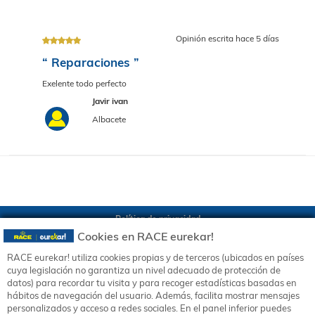
Opiniones de los usuarios
(1)
Opinión escrita hace 5 d
Política de privacidad
Cookies en RACE eurekar!
“ Reparaciones ”
Política de cookies
RACE eurekar! utiliza cookies propias y de terceros (ubicados en países
Canal de denuncias
Exelente todo perfecto
cuya legislación no garantiza un nivel adecuado de protección de
Aviso legal
datos) para recordar tu visita y para recoger estadísticas basadas en
Javir ivan
hábitos de navegación del usuario. Además, facilita mostrar mensajes
Términos y condiciones
Albacete
personalizados y acceso a redes sociales. En el panel inferior puedes
Contacta con eur
ek
ar!