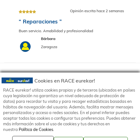
Opiniones de los usuarios
(1)
Cookies en RACE eurekar!
Opinión escrita hace 2 sema
RACE eurekar! utiliza cookies propias y de terceros (ubicados en países
Política de privacidad
cuya legislación no garantiza un nivel adecuado de protección de
“ Reparaciones ”
Política de cookies
datos) para recordar tu visita y para recoger estadísticas basadas en
hábitos de navegación del usuario. Además, facilita mostrar mensajes
Canal de denuncias
Buen servicio. Amabilidad y profesionalidad
personalizados y acceso a redes sociales. En el panel inferior puedes
Aviso legal
aceptar todas las cookies o configurar tus preferencias. Puedes obtener
Bárbara
más información sobre el uso de cookies y tus derechos en
Términos y condiciones
Zaragoza
nuestra
Política de Cookies
.
Contacta con eur
ek
ar!