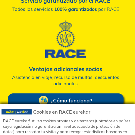
apoyándote, resolviendo tus dudas y garantizand
calidad
Tienes prioridad
Sin colas, sin tiempos de espera
Cookies en RACE eurekar!
Servicio garantizado por el RACE
RACE eurekar! utiliza cookies propias y de terceros (ubicados en países
Política de privacidad
cuya legislación no garantiza un nivel adecuado de protección de
Todos los servicios
100% garantizados
por RA
Política de cookies
datos) para recordar tu visita y para recoger estadísticas basadas en