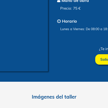
Ubicado en el CP. 39770
Mano d
Precio: 7
Horari
Lunes a V