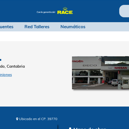
ntas frecuentes
Red Talleres
Neumáticos
ECO.
ra s/n, Laredo, Cantabria
18 opiniones
ripción