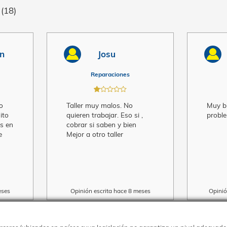
usuarios
(18)
uan ramon
Josu
raciones
Reparaciones