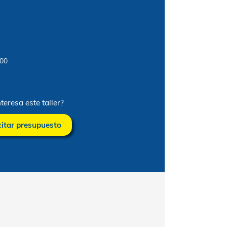
e obra
5 €
o
iernes: De 08:00 a 18:00
¿Te interesa este taller?
Solicitar presupuesto