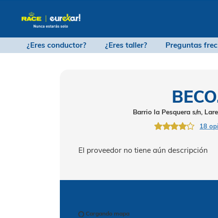
¿Eres conductor?
¿Eres taller?
Pregu
B
Barrio la Pesque
El proveedor no tiene aún desc