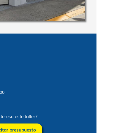
e obra
8 €
o
iernes: De 09:00 a 18:00