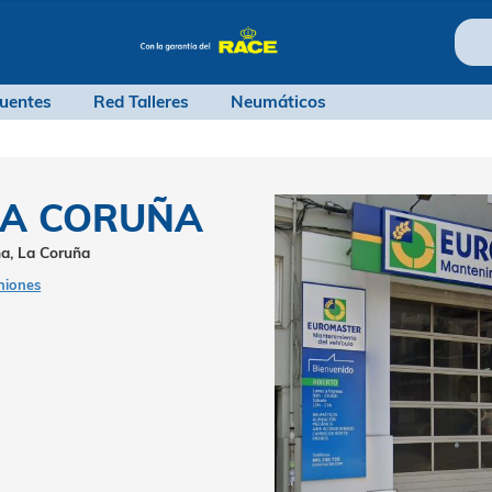
ntas frecuentes
Red Talleres
Neumáticos
R - A CORUÑA
65, A Coruña, La Coruña
8 opiniones
ripción