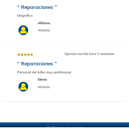
Opinión escrita hace 3 sema
“ Reparaciones ”
Servicio muy correcto y profesional, estaban en contacto
permanente conmigo hasta la entrega del vehículo
Pedro
Almería
Opinión escrita hace 3 sema
“ Reparaciones ”
Magnífico
Alfonso
Almería
Política de privacidad