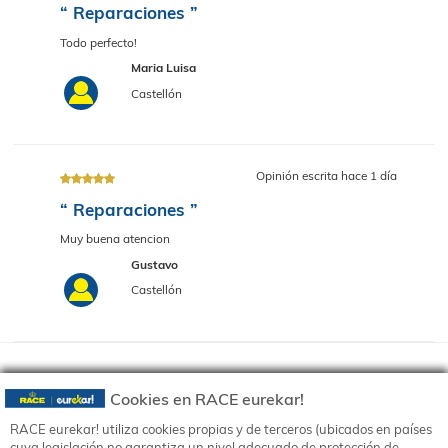
Opinión escrita hace 2 sema
“ Reparaciones ”
Muy bien trato
Merce
Castellón De La Plana
Opinión escrita hace 1 sem
“ Reparaciones ”
Todo perfecto!
Maria Luisa
Cookies en RACE eurekar!
Castellón
RACE eurekar! utiliza cookies propias y de terceros (ubicados en países
Política de privacidad
cuya legislación no garantiza un nivel adecuado de protección de