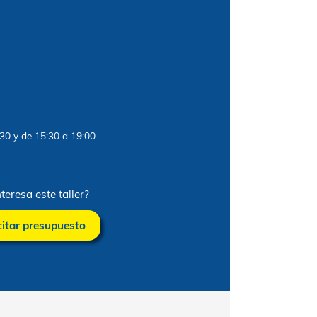
e obra
9 €
o
ernes: De 08:00 a 13:30 y de 15:30 a 19:00
¿Te interesa este taller?