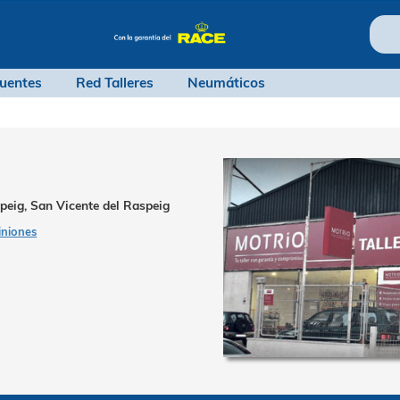
ntas frecuentes
Red Talleres
Neumáticos
KSV
nte del Raspeig, San Vicente del Raspeig
39 opiniones
ripción