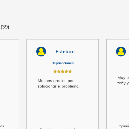
usuarios
(39)
scar
Esteban