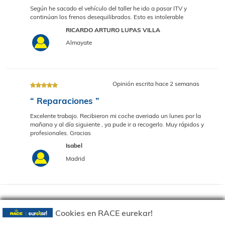
Opinión escrita hace 7 d
“ Reparaciones ”
Todo perfecto
RAINER
MEIRA
Opinión escrita hace 3 d
“ Reparaciones ”
Según he sacado el vehículo del taller he ido a pasar ITV y
continúan los frenos desequilibrados. Esto es intolerable
RICARDO ARTURO LUPAS VILLA
Almayate
Cookies en RACE eurekar!