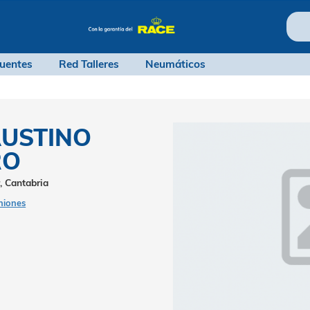
ntas frecuentes
Red Talleres
Neumáticos
S FAUSTINO
ESTRO
, Santander, Cantabria
9 opiniones
ripción