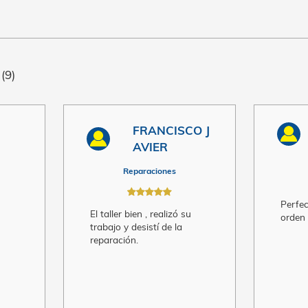
usuarios
(9)