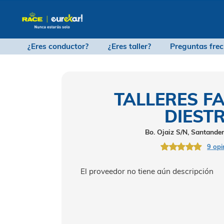
¿Eres conductor?
¿Eres taller?
Pregu
TALLERE
DI
Bo. Ojaiz S/N
El proveedor no tiene aún desc